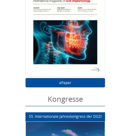
ePaper
Kongresse
55. Internationale Jahreskongress der DGZI