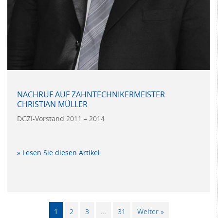
NACHRUF AUF ZAHNTECHNIKERMEISTER
CHRISTIAN MÜLLER
DGZI-Vorstand 2011 – 2014
» Lesen Sie diesen Artikel
1
2
3
…
31
Weiter »