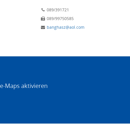
089/391721
089/99750585
banghasz@aol.com
e-Maps aktivieren