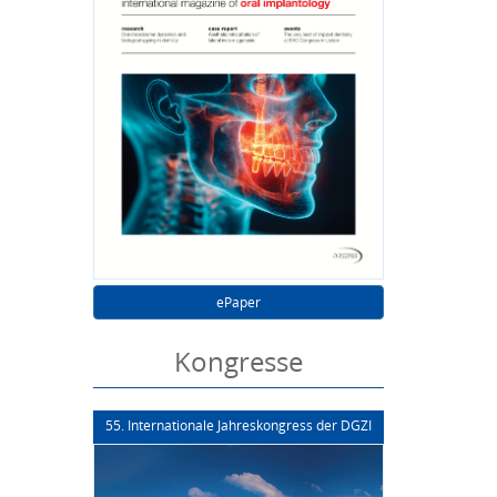
ePaper
Kongresse
55. Internationale Jahreskongress der DGZI