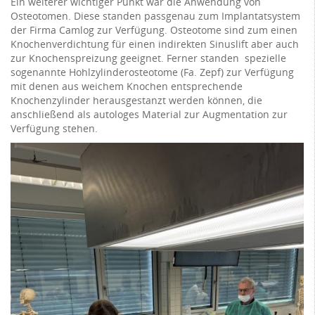
Ein weiterer wichtiger Punkt war die Anwendung von
Osteotomen. Diese standen passgenau zum Implantatsystem
der Firma Camlog zur Verfügung. Osteotome sind zum einen
Knochenverdichtung für einen indirekten Sinuslift aber auch
zur Knochenspreizung geeignet. Ferner standen spezielle
sogenannte Hohlzylinderosteotome (Fa. Zepf) zur Verfügung
mit denen aus weichem Knochen entsprechende
Knochenzylinder herausgestanzt werden können, die
anschließend als autologes Material zur Augmentation zur
Verfügung stehen.