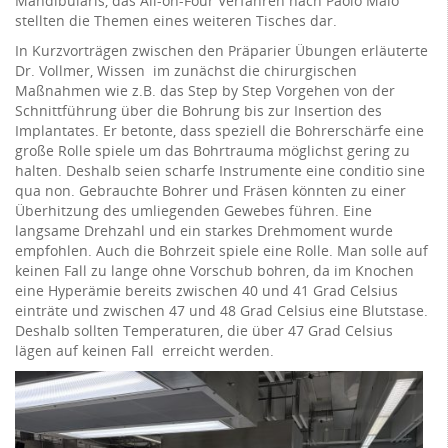
Mandibularis, das All-on-Four Verfahren nach Paolo Malo
stellten die Themen eines weiteren Tisches dar.
In Kurzvorträgen zwischen den Präparier Übungen erläuterte
Dr. Vollmer, Wissen im zunächst die chirurgischen
Maßnahmen wie z.B. das Step by Step Vorgehen von der
Schnittführung über die Bohrung bis zur Insertion des
Implantates. Er betonte, dass speziell die Bohrerschärfe eine
große Rolle spiele um das Bohrtrauma möglichst gering zu
halten. Deshalb seien scharfe Instrumente eine conditio sine
qua non. Gebrauchte Bohrer und Fräsen könnten zu einer
Überhitzung des umliegenden Gewebes führen. Eine
langsame Drehzahl und ein starkes Drehmoment wurde
empfohlen. Auch die Bohrzeit spiele eine Rolle. Man solle auf
keinen Fall zu lange ohne Vorschub bohren, da im Knochen
eine Hyperämie bereits zwischen 40 und 41 Grad Celsius
einträte und zwischen 47 und 48 Grad Celsius eine Blutstase.
Deshalb sollten Temperaturen, die über 47 Grad Celsius
lägen auf keinen Fall erreicht werden.