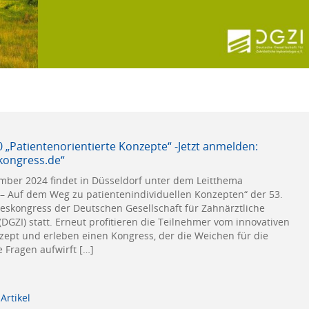
0 „Patientenorientierte Konzepte“ -Jetzt anmelden:
kongress.de“
mber 2024 findet in Düsseldorf unter dem Leitthema
 – Auf dem Weg zu patientenindividuellen Konzepten“ der 53.
reskongress der Deutschen Gesellschaft für Zahnärztliche
 (DGZI) statt. Erneut profitieren die Teilnehmer vom innovativen
zept und erleben einen Kongress, der die Weichen für die
e Fragen aufwirft […]
Artikel