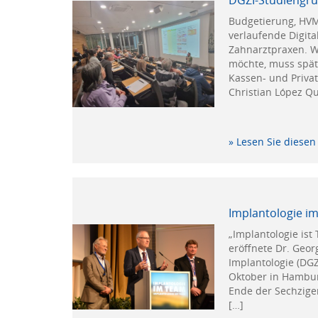
Budgetierung, HVM
verlaufende Digit
Zahnarztpraxen. We
möchte, muss spät
Kassen- und Priva
Christian López Q
» Lesen Sie diesen 
Implantologie im
„Implantologie ist
eröffnete Dr. Geor
Implantologie (DGZ
Oktober in Hambur
Ende der Sechzige
[…]