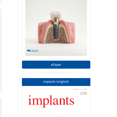
ePaper
implants (english)