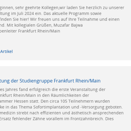
ginnen, sehr geehrte Kollegen,wir laden Sie herzlich zu unserer
tung im Juli 2024 ein. Das aktuelle Programm sowie
inden Sie hier! Wir freuen uns auf Ihre Teilnahme und einen
nd. Mit kollegialen Grüßen, Muzafar Bajwa
penleiter Frankfurt Rhein/Main
Artikel
ltung der Studiengruppe Frankfurt Rhein/Main
es Jahres fand erfolgreich die erste Veranstaltung der
nkfurt Rhein/Main in den Räumlichkeiten der
mmer Hessen statt. Den circa 105 Teilnehmern wurden
icke in das Thema Sofortimplantation und -Versorgung geboten.
edizin strebt nach effizienten und ästhetisch ansprechenden
Ersatz fehlender Zähne vorallem im Frontzahnbreich. Dies