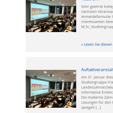
Sehr geehrte Kolle
nächsten Veranstal
Anmeldeformular f
interessanten Abe
M.Sc.,Studiengrup
» Lesen Sie diesen 
Auftaktveransta
Am 31. Januar dies
Studiengruppe Fra
Landeszahnärzteka
informative Einbl
Die moderne Zahnm
Lösungen für den 
spiegelt […]